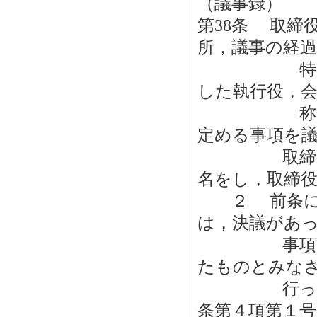
（議事録）
第38条 取締
所，議事の経
特別利害関
した執行役，
称その他会
定める事項を
取締役が署
名をし，取締役
２ 前条によ
は，決議があ
事項を提案
たものとみな
行った取締役
条第４項第１