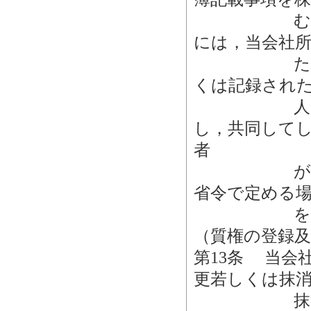
む｡）に記
には，当会社
た株式の株
くは記録され
人と株式の
し，共同して
者
が株券を提
省令で定める
をするこ
（質権の登録及
第13条 当会
更若しくは抹
抹消を請求