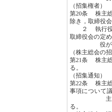
（招集権者）
第20条 株主
除き，取締役
２ 執行役社
取締役会の定
役がこれ
（株主総会の招
第21条 株主
る。
（招集通知）
第22条 株主
事項について
主に対し，
る。