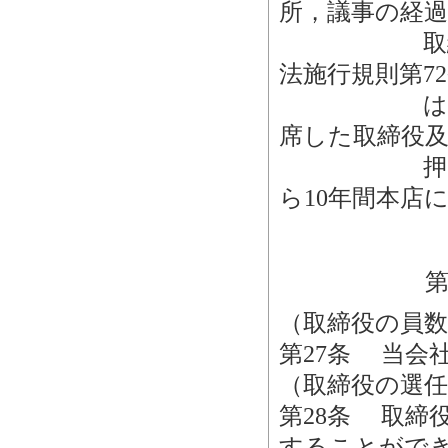
所，議事の経
取締役，執
法施行規則第7
は記録した
席した取締役
押印又は電
ら10年間本店
（取締役の員数
第27条 当会
（取締役の選任
第28条 取締
することがで