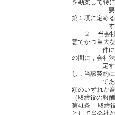
を勘案して特
要件に該当
第１項に定め
すること
２ 当会社は
意でかつ重大
件に該当す
の間に，会社法
定する契約
し，当該契約に
であらかじ
額のいずれか
（取締役の報酬
第41条 取締
として当会社