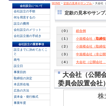
HOME
>
定款の見本やサンプル
> 大会
会社設立について
会社設立の手順
定款の見本やサンプル
何を用意するの
設立の費用
会社設立のメリット
（０）
総合例
会社設立後の手続き
（１）
小規模会社（
取締役
会社設立の重要事項
（２）
小規模会社（取締役
設立までに決めておくこ
と
（３）
中規模会社（非公開
商号
（４）
大会社（公開会社，
設立日
事業目的
大会社（公開
取締役の決定
委員会設置会社
本店所在地
広告の方法
株
資本金・発行株式
事業年度