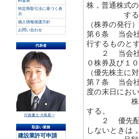
料金表
株，普通株式の
特定商取引法に基づく表
する
示
個人情報保護方針
（株券の発行）
お問い合わせ
第６条 当会
行するものと
代表者
２ 当会社の
０株券及び１
（優先株主に
第７条 当会
度の末日にお
株につき金
する。
行政書士 大島真一
２ 優先配当
取扱い業務
しないときは
建設業許可申請