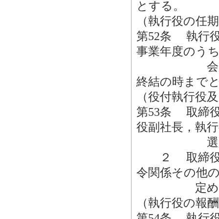
とする。
（執行役の任期
第52条 執行
事業年度のう
会の終結後
終結の時まで
（役付執行役及
第53条 取締
役副社長，執行
選定する
２ 取締役会
令関係その他
定めるこ
（執行役の報酬
第54条 執行