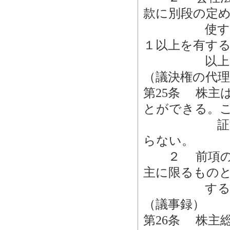
款に別段の定
使すること
１以上を有す
以上をも
（議決権の代理
第25条 株主
とができる。
証する書面
らない。
２ 前項の代
主に限るもの
すること
（議事録）
第26条 株主