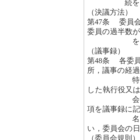
続を経るこ
（決議方法）
第47条 委員
委員の過半数
をもっ
（議事録）
第48条 各委
所，議事の経
特別利害関
した執行役又
会社法施行
項を議事録に
名若しくは
い，委員会の日
（委員会規則）