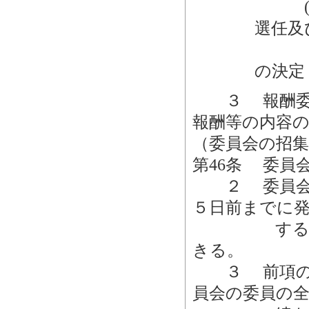
(2)
選任及
しな
の決定
３ 報酬委員
報酬等の内容
（委員会の招集
第46条 委員
２ 委員会の
５日前までに
するときは
きる。
３ 前項の規
員会の委員の