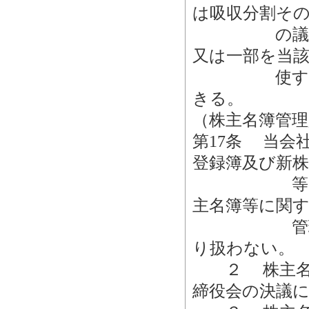
は吸収分割そ
の議決権を
又は一部を当
使すること
きる。
（株主名簿管理
第17条 当会
登録簿及び新株
等」という
主名簿等に関
管理人を置
り扱わない。
２ 株主名簿
締役会の決議