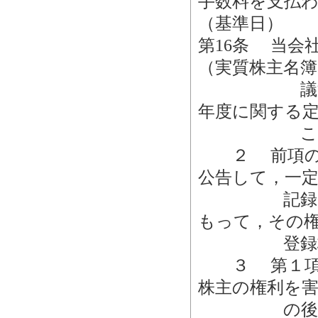
手数料を支払
（基準日）
第16条 当会
（実質株主名簿
議決権を有
年度に関する
ことがで
２ 前項のほ
公告して，一
記録されて
もって，その
登録株式質
３ 第１項及
株主の権利を
の後に，募