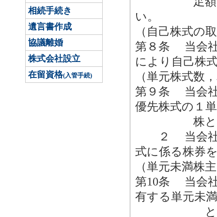
足額を優先
相続手続き
い。
遺言書作成
（自己株式の取
協議離婚
第８条 当会
株式会社設立
により自己株
在留資格
（単元株式数，
(入管手続)
第９条 当会
優先株式の１
株とす
２ 当会社は
式に係る株券
（単元未満株主
第10条 当会
有する単元未
となる数の