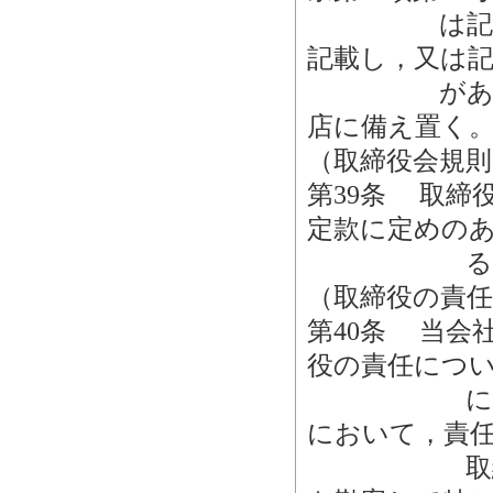
は記録し，
記載し，又は
があったも
店に備え置く
（取締役会規則
第39条 取締
定款に定めの
る取締役
（取締役の責
第40条 当会
役の責任につ
につき善意
において，責
取締役の職