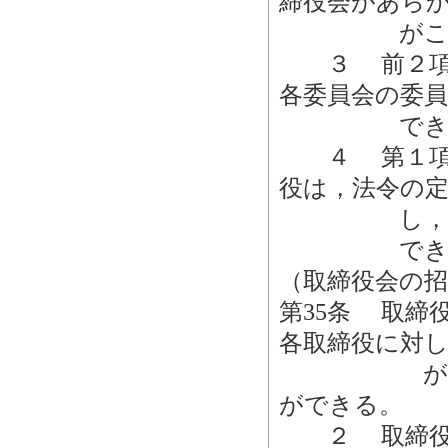
締役会があら
がこれに
３ 前２項の
各委員会の委
できる
４ 第１項及
役は，法令の
し，又は
できる
（取締役会の招
第35条 取締
各取締役に対
があるとき
ができる。
２ 取締役全