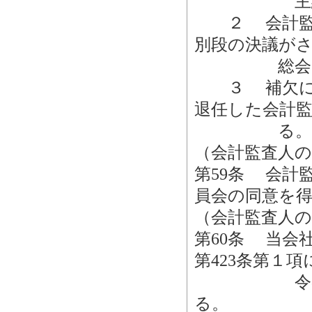
主総会の
２ 会計監査
別段の決議が
総会におい
３ 補欠によ
退任した会計
る。
（会計監査人の
第59条 会計
員会の同意を
（会計監査人の
第60条 当会
第423条第１
令の限度に
る。