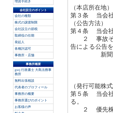
増資手続き
（本店所在地）
会社設立のポイント
第３条 当会
会社の種類
（公告方法）
株式の譲渡制限
会社設立の節税
第４条 当会
取締役の任期
２ 事故その
発起人
告による公告
各種許認可
新聞に掲載
事務所・店舗
事務所概要
gsoj 行政書士 大島法務事
務所
無料出張相談
（発行可能株式
代表者のプロフィール
第５条 当会
事務所の概要
事務所選びのポイント
る。
お客様の声
２ 優先株式