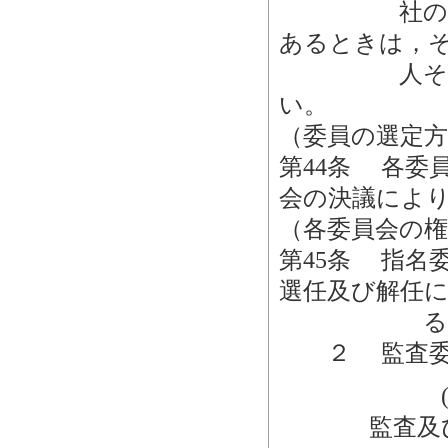
社の子会社
あるときは，
人その他の
い。
（委員の選定方
第44条 各委
会の決議によ
（各委員会の権
第45条 指名
選任及び解任
る
２ 監査委員
(1)
監査及