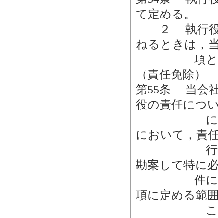
て定める。
２ 執行役が
ねるときは，
項と同様
（責任免除）
第55条 当会
役の責任につ
につき善意
において，責
行役の職務
勘案して特に
件に該当す
項に定める範
ことが