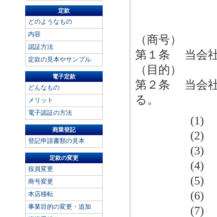
定款
どのようなもの
内容
（商号）
認証方法
第１条 当会
定款の見本やサンプル
（目的）
電子定款
第２条 当会
どんなもの
る。
メリット
電子認証の方法
(1)
商業登記
(2)
登記申請書類の見本
(3) 
定款の変更
(4) 
役員変更
(5) 
商号変更
(6) 
本店移転
事業目的の変更・追加
(7)