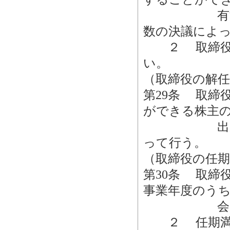
有する株主
数の決議によ
２ 取締役の
い。
（取締役の解任
第29条 取締
ができる株主
出席し，そ
って行う。
（取締役の任期
第30条 取締
事業年度のう
会の終結
２ 任期満了