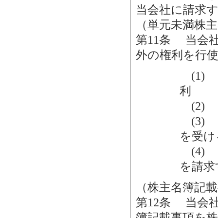
当会社に請求
（単元未満株主
第11条 当会
外の権利を行
(1)
利
(2)
(3)
を受け
(4)
を請求
（株主名簿記載
第12条 当会
簿記載事項を株