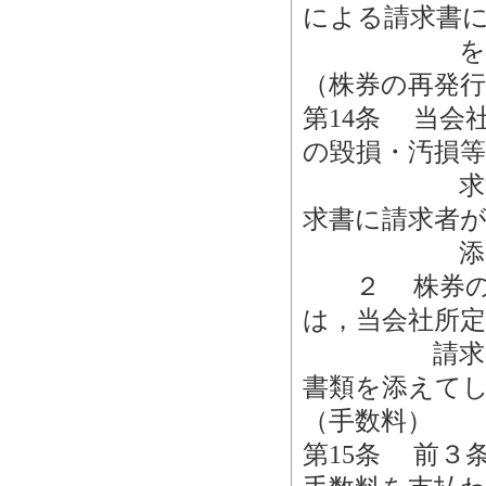
による請求書
を添えて
（株券の再発行
第14条 当会
の毀損・汚損
求するには
求書に請求者
添えてし
２ 株券の喪
は，当会社所
請求者が署
書類を添えて
（手数料）
第15条 前３