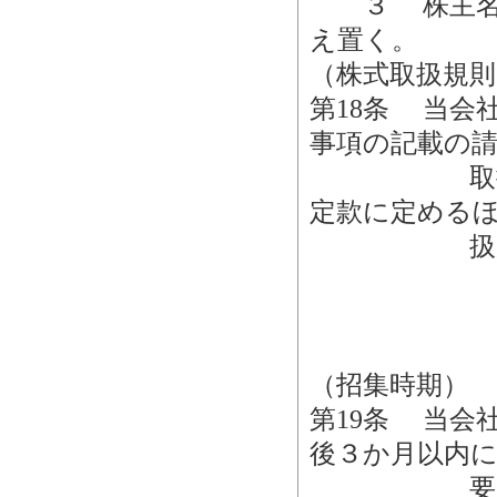
３ 株主名簿
え置く。
（株式取扱規則
第18条 当会
事項の記載の
取扱い及び
定款に定める
扱規則
（招集時期）
第19条 当会
後３か月以内
要がある